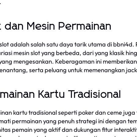
.
t dan Mesin Permainan
slot adalah salah satu daya tarik utama di bbni4d
riasi mesin slot yang berbeda, dari yang klasik h
 yang mengesankan. Keberagaman ini memberika
enantang, serta peluang untuk memenangkan jack
mainan Kartu Tradisional
nan kartu tradisional seperti poker dan ceme juga
ati permainan yang penuh strategi ini dengan tem
tas pemain yang aktif dan dukungan fitur interak