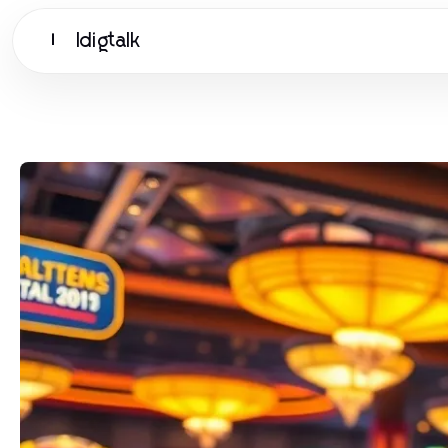
Idigtalk
I