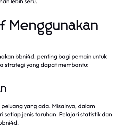
an lebih seru.
tif Menggunakan
akan bbni4d, penting bagi pemain untuk
pa strategi yang dapat membantu:
an
 peluang yang ada. Misalnya, dalam
etiap jenis taruhan. Pelajari statistik dan
bbni4d.