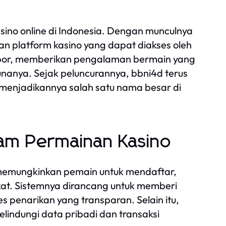
ino online di Indonesia. Dengan munculnya
n platform kasino yang dapat diakses oleh
lopor, memberikan pengalaman bermain yang
nanya. Sejak peluncurannya, bbni4d terus
enjadikannya salah satu nama besar di
am Permainan Kasino
memungkinkan pemain untuk mendaftar,
kat. Sistemnya dirancang untuk memberi
s penarikan yang transparan. Selain itu,
elindungi data pribadi dan transaksi