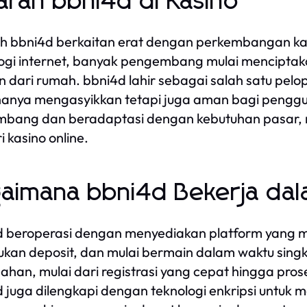
arah bbni4d di Kasino
h bbni4d berkaitan erat dengan perkembangan kas
ogi internet, banyak pengembang mulai menciptaka
 dari rumah. bbni4d lahir sebagai salah satu pe
hanya mengasyikkan tetapi juga aman bagi penggu
mbang dan beradaptasi dengan kebutuhan pasar, m
i kasino online.
aimana bbni4d Bekerja dal
d beroperasi dengan menyediakan platform yang 
kan deposit, dan mulai bermain dalam waktu sing
han, mulai dari registrasi yang cepat hingga prose
 juga dilengkapi dengan teknologi enkripsi untuk m