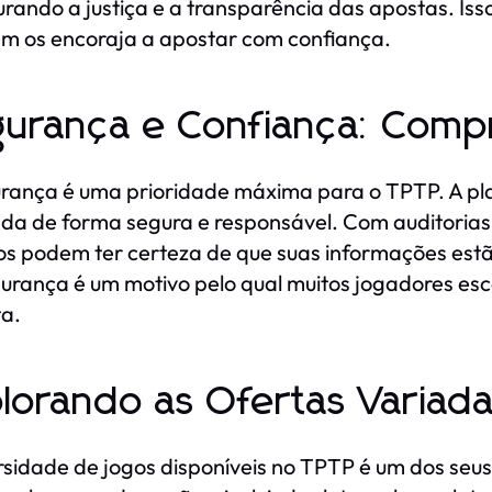
rando a justiça e a transparência das apostas. Iss
 os encoraja a apostar com confiança.
urança e Confiança: Com
rança é uma prioridade máxima para o TPTP. A pl
ada de forma segura e responsável. Com auditorias
os podem ter certeza de que suas informações es
urança é um motivo pelo qual muitos jogadores e
ta.
lorando as Ofertas Variad
rsidade de jogos disponíveis no TPTP é um dos seu