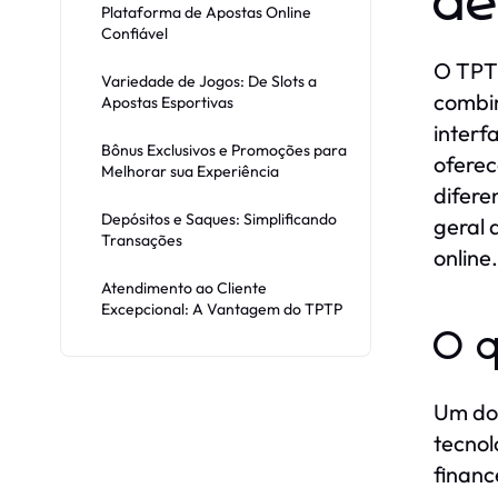
de
Plataforma de Apostas Online
Confiável
O TPTP
Variedade de Jogos: De Slots a
combin
Apostas Esportivas
interf
Bônus Exclusivos e Promoções para
oferec
Melhorar sua Experiência
difere
Depósitos e Saques: Simplificando
geral 
Transações
online.
Atendimento ao Cliente
Excepcional: A Vantagem do TPTP
O q
Um dos
tecnol
financ