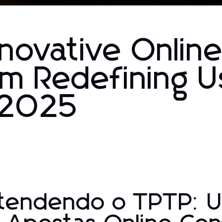
novative Onlin
rm Redefining U
 2025
tendendo o TPTP: U