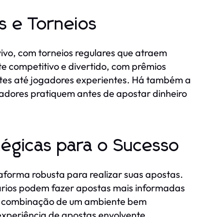
s e Torneios
vivo, com torneios regulares que atraem
e competitivo e divertido, com prêmios
ntes até jogadores experientes. Há também a
adores pratiquem antes de apostar dinheiro
tégicas para o Sucesso
forma robusta para realizar suas apostas.
uários podem fazer apostas mais informadas
. A combinação de um ambiente bem
experiência de apostas envolvente.