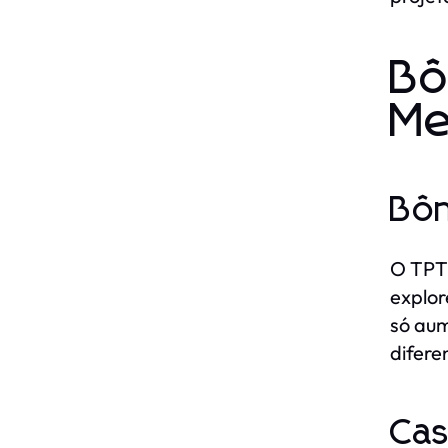
Bô
Me
Bôn
O TPTP
explor
só aum
difere
Cas