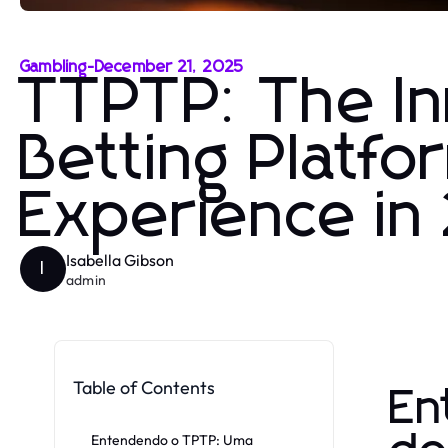
Gambling
-
December 21, 2025
TTPTP: The In
Betting Platfo
Experience in
Isabella Gibson
I
admin
Table of Contents
En
Entendendo o TPTP: Uma