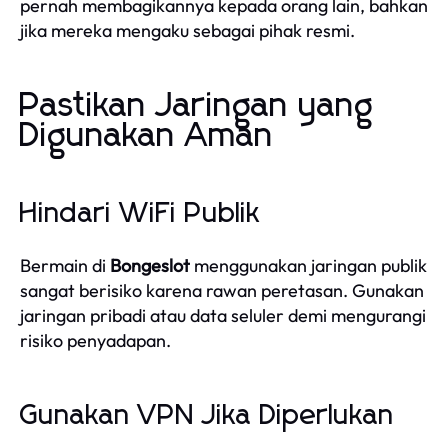
pernah membagikannya kepada orang lain, bahkan
jika mereka mengaku sebagai pihak resmi.
Pastikan Jaringan yang
Digunakan Aman
Hindari WiFi Publik
Bermain di
Bongeslot
menggunakan jaringan publik
sangat berisiko karena rawan peretasan. Gunakan
jaringan pribadi atau data seluler demi mengurangi
risiko penyadapan.
Gunakan VPN Jika Diperlukan