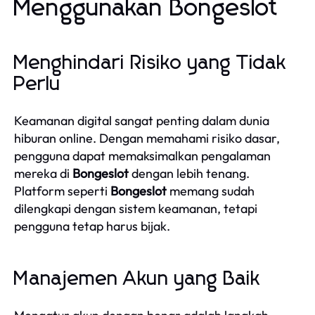
Menggunakan Bongeslot
Menghindari Risiko yang Tidak
Perlu
Keamanan digital sangat penting dalam dunia
hiburan online. Dengan memahami risiko dasar,
pengguna dapat memaksimalkan pengalaman
mereka di
Bongeslot
dengan lebih tenang.
Platform seperti
Bongeslot
memang sudah
dilengkapi dengan sistem keamanan, tetapi
pengguna tetap harus bijak.
Manajemen Akun yang Baik