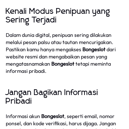
Kenali Modus Penipuan yang
Sering Terjadi
Dalam dunia digital, penipuan sering dilakukan
melalui pesan palsu atau tautan mencurigakan.
Pastikan kamu hanya mengakses
Bongeslot
dari
website resmi dan mengabaikan pesan yang
mengatasnamakan
Bongeslot
tetapi meminta
informasi pribadi.
Jangan Bagikan Informasi
Pribadi
Informasi akun
Bongeslot
, seperti email, nomor
ponsel, dan kode verifikasi, harus dijaga. Jangan