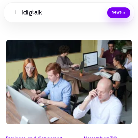
Idigtalk
I
News