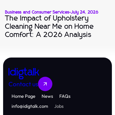
Business and Consumer Services
-
July 24, 2026
The Impact of Upholstery
Cleaning Near Me on Home
Comfort: A 2026 Analysis
Idigtalk
Contact us
Home Page
News
FAQs
info
@
idigtalk.com
Jobs