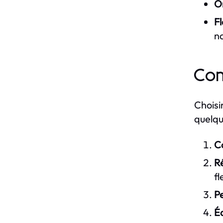
O
Fl
n
Com
Choisi
quelqu
Co
Ré
fl
Pe
Éq