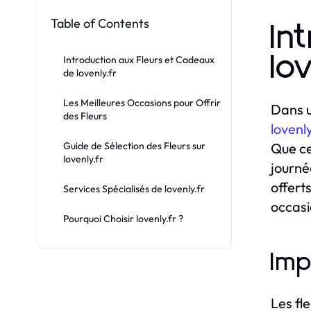
Table of Contents
In
lo
Introduction aux Fleurs et Cadeaux
de lovenly.fr
Les Meilleures Occasions pour Offrir
Dans u
des Fleurs
lovenly
Guide de Sélection des Fleurs sur
Que ce
lovenly.fr
journé
offerts
Services Spécialisés de lovenly.fr
occasio
Pourquoi Choisir lovenly.fr ?
Imp
Les fl