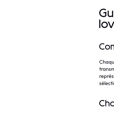
Gu
lo
Com
Chaque
transm
représ
sélect
Cho