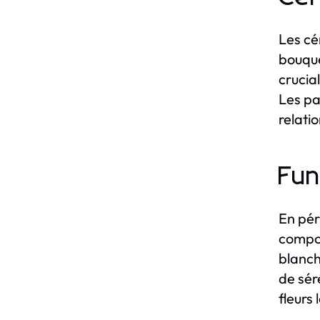
Les cé
bouque
crucia
Les pa
relatio
Fun
En pér
compos
blanch
de sér
fleurs 