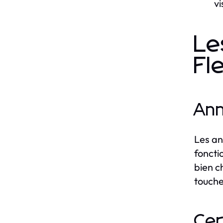
vi
Le
Fl
Ann
Les an
foncti
bien c
touche
Cer