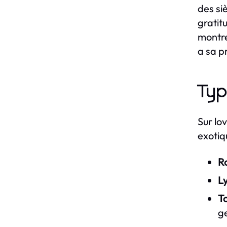
des siè
gratit
montre
a sa p
Typ
Sur lo
exotiq
Ro
Ly
To
g