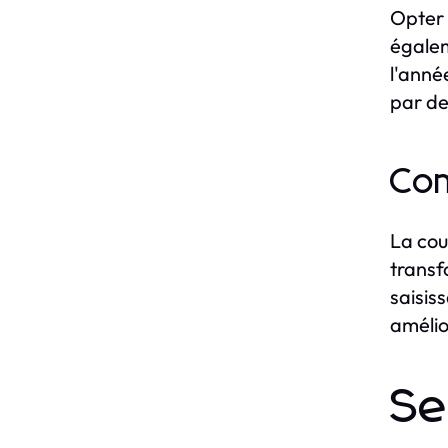
Opter 
égalem
l'anné
par de
Com
La cou
transf
saisis
amélio
Se