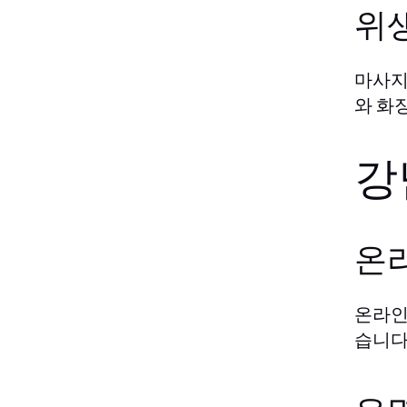
위
마사지
와 화
강
온
온라인
습니다