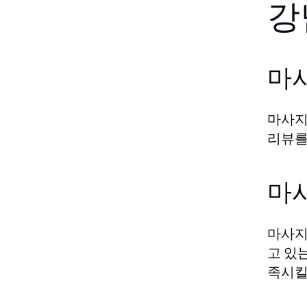
강
마
마사지
리뷰를
마
마사지
고 있
족시킬