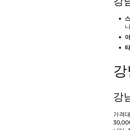
강
스
니
아
타
강
강
가격대
30,0