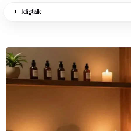
Idigtalk
I