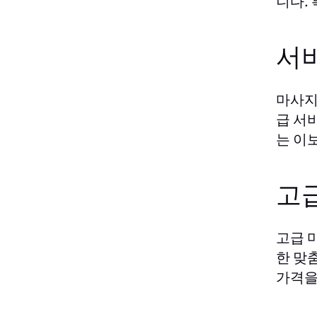
니다.
서
마사지
급 서
는 이
고급
고급 
한 맞
가격을