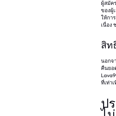
ผู้สมั
ของผู้
ให้การ
เนื่อง 
สิท
นอกจา
คืนยอด
Lava90
ที่เท่า
ปร
ไม่