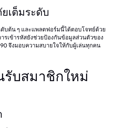
ยเต็มระดับ
ันดับต้น ๆ และแพลตฟอร์มนี้ได้ตอบโจทย์ด้วย
รเข้ารหัสยังช่วยป้องกันข้อมูลส่วนตัวของ
90 จึงมอบความสบายใจให้กับผู้เล่นทุกคน
นรับสมาชิกใหม่
า