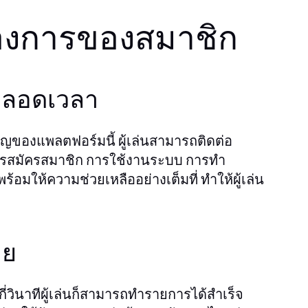
ต้องการของสมาชิก
ณตลอดเวลา
ัญของแพลตฟอร์มนี้ ผู้เล่นสามารถติดต่อ
ารสมัครสมาชิก การใช้งานระบบ การทำ
อมให้ความช่วยเหลืออย่างเต็มที่ ทำให้ผู้เล่น
าย
ี่วินาทีผู้เล่นก็สามารถทำรายการได้สำเร็จ