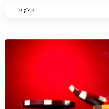
Idigtalk
I