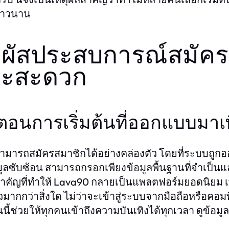
ยาวนาน
มผัสประสบการณ์สมัครส
ะสะดวก
นตอนการเริ่มต้นที่ออกแบบมาเ
นสามารถสมัครสมาชิกได้อย่างคล่องตัว โดยที่ระบบถูกออ
มูลซับซ้อน สามารถกรอกเพียงข้อมูลพื้นฐานที่จำเป็นแล
ำคัญที่ทำให้ Lava90 กลายเป็นแพลตฟอร์มยอดนิยม เพ
วมากกว่าสิ่งใด ไม่ว่าจะเข้าสู่ระบบจากมือถือหรือคอ
นนี้ช่วยให้ทุกคนเข้าถึงความบันเทิงได้ทุกเวลา ดูข้อมูลเพ