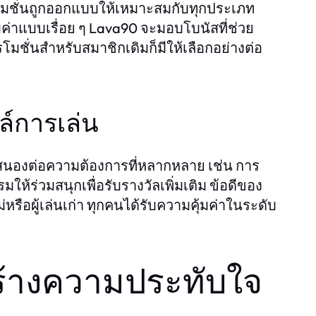
โปรโมชั่นถูกออกแบบให้เหมาะสมกับทุกประเภท
มค่าแบบเรื่อย ๆ Lava90 จะมอบโบนัสที่ช่วย
โมชั่นสำหรับสมาชิกเดิมก็มีให้เลือกอย่างต่อ
ล์การเล่น
สนองต่อความต้องการที่หลากหลาย เช่น การ
ห้ร่วมสนุกเพื่อรับรางวัลเพิ่มเติม ข้อดีของ
่หรือผู้เล่นเก่า ทุกคนได้รับความคุ้มค่าในระดับ
ร้างความประทับใจ